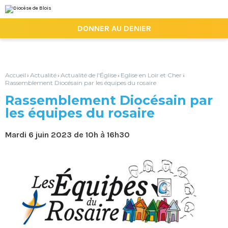
Aller
Outils
au
personnels
contenu.
|

DONNER AU DENIER
Aller
à
la
navigation
Accueil
Actualité
Actualité de l'Église
Eglise en Loir et Cher
›
›
›
›
Rassemblement Diocésain par les équipes du rosaire
Rassemblement Diocésain par
les équipes du rosaire
Mardi 6 juin 2023 de 10h à 16h30