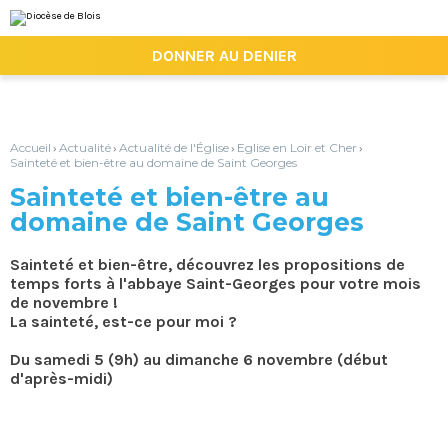
Aller
Outils
au
personnels
contenu.
|

DONNER AU DENIER
Aller
à
la
navigation
Accueil
Actualité
Actualité de l'Église
Eglise en Loir et Cher
›
›
›
›
Sainteté et bien-être au domaine de Saint Georges
Sainteté et bien-être au
domaine de Saint Georges
Sainteté et bien-être, découvrez les propositions de
temps forts à l'abbaye Saint-Georges pour votre mois
de novembre !
La sainteté, est-ce pour moi ?
Du samedi 5 (9h) au dimanche 6 novembre (début
d'après-midi)