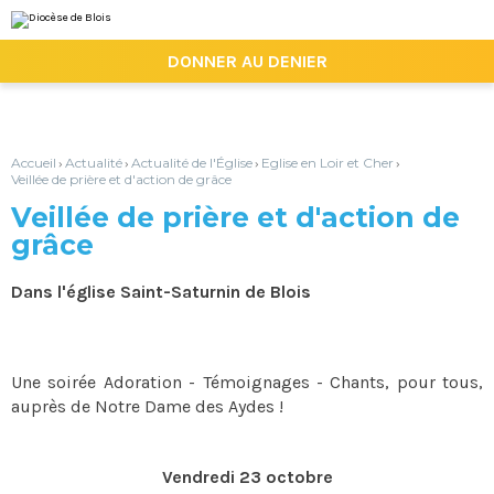
Aller
Outils
au
personnels
contenu.
|

DONNER AU DENIER
Aller
à
la
navigation
Accueil
Actualité
Actualité de l'Église
Eglise en Loir et Cher
›
›
›
›
Veillée de prière et d'action de grâce
Veillée de prière et d'action de
grâce
Dans l'église Saint-Saturnin de Blois
Une soirée Adoration - Témoignages - Chants, pour tous,
auprès de Notre Dame des Aydes !
Vendredi 23 octobre