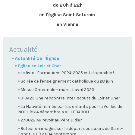
de 20h à 22h
en l'église Saint Saturnin
en Vienne
NAVIGATION
Actualité
Actualité de l'Église
Eglise en Loir et Cher
Le livret Formations 2024-2025 est disponible !
Soirée de l'enseignement catholique du 28 juin
Messe Chrismale - mardi 4 avril 2023
010423 Une rencontre inter-scouts du Loir et Cher
La Nativité mimée par les enfants pour la Veillée de
NOËL le 24 décembre a VILLEBAROU
270822 Au revoir au Père Didier
Retour en images sur le départ des sœurs du Saint-
Esprit le 03 et 04 septembre