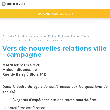
Aller
Outils
au
personnels
contenu.
|

DONNER AU DENIER
Aller
à
la
navigation
Accueil
Actualité
Actualité de l'Église
Eglise en Loir et Cher
›
›
›
›
Vers de nouvelles relations ville - campagne
Vers de nouvelles relations ville
- campagne
Mardi 1er mars 2022
Maison diocésaine
Rue de Berry à Blois (41)
Dans le cadre du cycle de conférences sur les questions de
société
"Regards d'espérance sur nos terres nourricières"
La deuxième conférence