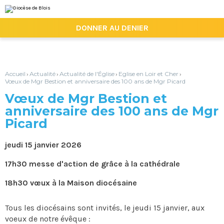
Aller
Outils
au
personnels
contenu.
|

DONNER AU DENIER
Aller
à
la
navigation
Accueil
Actualité
Actualité de l'Église
Eglise en Loir et Cher
›
›
›
›
Vœux de Mgr Bestion et anniversaire des 100 ans de Mgr Picard
Vœux de Mgr Bestion et
anniversaire des 100 ans de Mgr
Picard
jeudi 15 janvier 2026
17h30 messe d'action de grâce à la cathédrale
18h30 vœux à la Maison diocésaine
Tous les diocésains sont invités, le jeudi 15 janvier, aux
voeux de notre évêque :