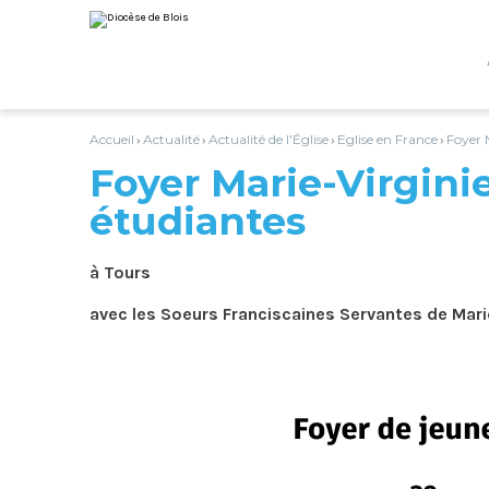
Aller
Outils
au
personnels
contenu.
|
Aller
à
la
navigation
Accueil
Actualité
Actualité de l'Église
Eglise en France
Foyer 
›
›
›
›
Foyer Marie-Virginie
étudiantes
à Tours
avec les Soeurs Franciscaines Servantes de Mari