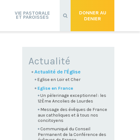
Recherche
avancée…
DONNER AU
VIE PASTORALE
ET PAROISSES
DENIER
NAVIGATION
Actualité
Actualité de l'Église
Eglise en Loir et Cher
Eglise en France
Un pèlerinage exceptionnel : les
12Ème Ancolies de Lourdes
Message des évêques de France
aux catholiques et à tous nos
concitoyens
Communiqué du Conseil
Permanent de la Conférence des
évêques de France