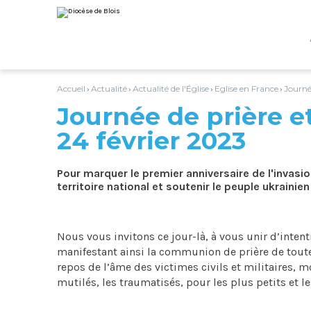
Aller
Outils
au
personnels
contenu.
|
Aller
à
la
navigation
Accueil
Actualité
Actualité de l'Église
Eglise en France
Journée
›
›
›
›
Journée de prière e
24 février 2023
Pour marquer le premier anniversaire de l'invasi
territoire national et soutenir le peuple ukrainie
Nous vous invitons ce jour-là, à vous unir d’intenti
manifestant ainsi la communion de prière de toute l
repos de l’âme des victimes civils et militaires, mo
mutilés, les traumatisés, pour les plus petits et le