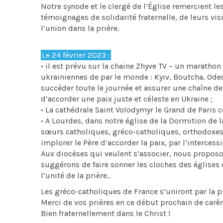
Notre synode et le clergé de l’Église remercient l
témoignages de solidarité fraternelle, de leurs visi
l’union dans la prière.
Le 24 février 2023 :
• il est prévu sur la chaine Zhyve TV – un maratho
ukrainiennes de par le monde : Kyiv, Boutcha, Odess
succéder toute le journée et assurer une chaîne 
d’accorder une paix juste et céleste en Ukraine ;
• La cathédrale Saint Volodymyr le Grand de Paris c
• A Lourdes, dans notre église de la Dormition de l
sœurs catholiques, gréco-catholiques, orthodoxes,
implorer le Père d’accorder la paix, par l’intercess
Aux diocèses qui veulent s’associer, nous proposo
suggérons de faire sonner les cloches des églises
l’unité de la prière..
Les gréco-catholiques de France s’uniront par la p
Merci de vos prières en ce début prochain de car
Bien fraternellement dans le Christ !