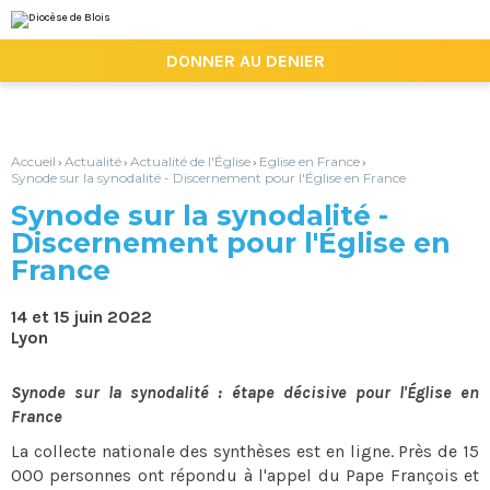
Aller
Outils
au
personnels
contenu.
|

DONNER AU DENIER
Aller
à
la
navigation
Accueil
Actualité
Actualité de l'Église
Eglise en France
›
›
›
›
Synode sur la synodalité - Discernement pour l'Église en France
Synode sur la synodalité -
Discernement pour l'Église en
France
14 et 15 juin 2022
Lyon
Synode sur la synodalité : étape décisive pour l'Église en
France
La collecte nationale des synthèses est en ligne. Près de 15
000 personnes ont répondu à l'appel du Pape François et