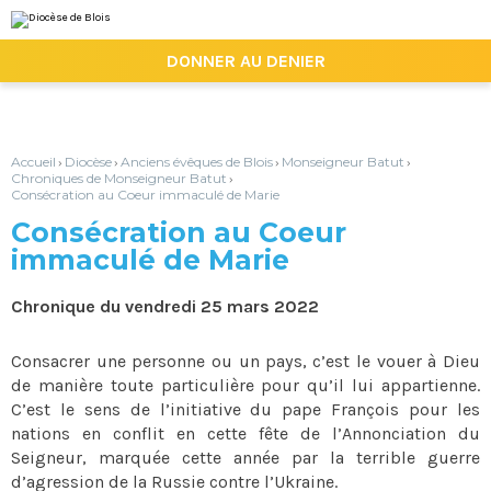
Aller
Outils
au
personnels
contenu.
|

DONNER AU DENIER
Aller
à
la
navigation
Accueil
Diocèse
Anciens évêques de Blois
Monseigneur Batut
›
›
›
›
Chroniques de Monseigneur Batut
›
Consécration au Coeur immaculé de Marie
Consécration au Coeur
immaculé de Marie
Chronique du vendredi 25 mars 2022
Consacrer une personne ou un pays, c’est le vouer à Dieu
de manière toute particulière pour qu’il lui appartienne.
C’est le sens de l’initiative du pape François pour les
nations en conflit en cette fête de l’Annonciation du
Seigneur, marquée cette année par la terrible guerre
d’agression de la Russie contre l’Ukraine.