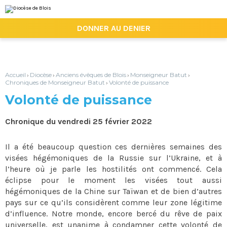
Aller
Outils
au
personnels
contenu.
|

DONNER AU DENIER
Aller
à
la
navigation
Accueil
Diocèse
Anciens évêques de Blois
Monseigneur Batut
›
›
›
›
Chroniques de Monseigneur Batut
Volonté de puissance
›
Volonté de puissance
Chronique du vendredi 25 février 2022
Il a été beaucoup question ces dernières semaines des
visées hégémoniques de la Russie sur l’Ukraine, et à
l’heure où je parle les hostilités ont commencé. Cela
éclipse pour le moment les visées tout aussi
hégémoniques de la Chine sur Taïwan et de bien d’autres
pays sur ce qu’ils considèrent comme leur zone légitime
d’influence. Notre monde, encore bercé du rêve de paix
universelle, est unanime à condamner cette volonté de