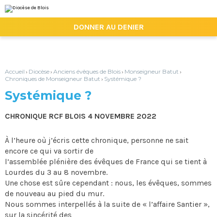
Aller
Outils
au
personnels
contenu.
|

DONNER AU DENIER
Aller
à
la
navigation
Accueil
Diocèse
Anciens évêques de Blois
Monseigneur Batut
›
›
›
›
Chroniques de Monseigneur Batut
Systémique ?
›
Systémique ?
CHRONIQUE RCF BLOIS 4 NOVEMBRE 2022
À l’heure où j’écris cette chronique, personne ne sait
encore ce qui va sortir de
l’assemblée plénière des évêques de France qui se tient à
Lourdes du 3 au 8 novembre.
Une chose est sûre cependant : nous, les évêques, sommes
de nouveau au pied du mur.
Nous sommes interpellés à la suite de « l’affaire Santier »,
sur la sincérité des