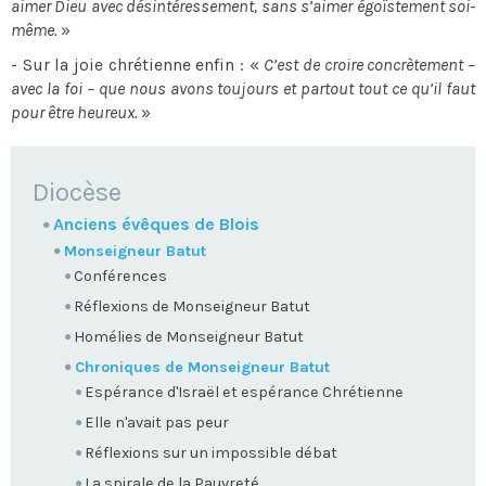
aimer Dieu avec désintéressement, sans s’aimer égoïstement soi-
même.
»
- Sur la joie chrétienne enfin : «
C’est de croire concrètement –
avec la foi – que nous avons toujours et partout tout ce qu’il faut
pour être heureux.
»
NAVIGATION
Diocèse
Anciens évêques de Blois
Monseigneur Batut
Conférences
Réflexions de Monseigneur Batut
Homélies de Monseigneur Batut
Chroniques de Monseigneur Batut
Espérance d'Israël et espérance Chrétienne
Elle n'avait pas peur
Réflexions sur un impossible débat
La spirale de la Pauvreté