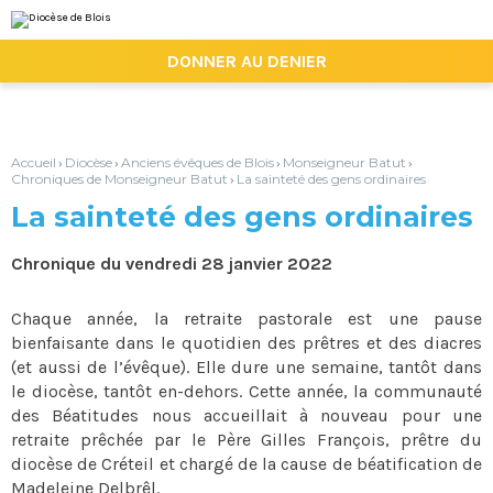
Aller
Outils
au
personnels
contenu.
|

DONNER AU DENIER
Aller
à
la
navigation
Accueil
Diocèse
Anciens évêques de Blois
Monseigneur Batut
›
›
›
›
Chroniques de Monseigneur Batut
La sainteté des gens ordinaires
›
La sainteté des gens ordinaires
Chronique du vendredi 28 janvier 2022
Chaque année, la retraite pastorale est une pause
bienfaisante dans le quotidien des prêtres et des diacres
(et aussi de l’évêque). Elle dure une semaine, tantôt dans
le diocèse, tantôt en-dehors. Cette année, la communauté
des Béatitudes nous accueillait à nouveau pour une
retraite prêchée par le Père Gilles François, prêtre du
diocèse de Créteil et chargé de la cause de béatification de
Madeleine Delbrêl.