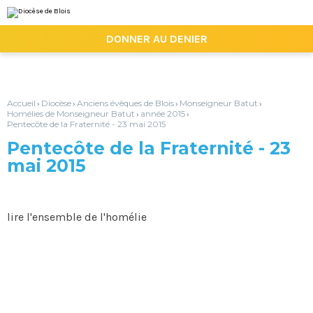
Aller
Outils
au
personnels
contenu.
|

DONNER AU DENIER
Aller
à
la
navigation
Accueil
Diocèse
Anciens évêques de Blois
Monseigneur Batut
›
›
›
›
Homélies de Monseigneur Batut
année 2015
›
›
Pentecôte de la Fraternité - 23 mai 2015
Pentecôte de la Fraternité - 23
mai 2015
lire l'ensemble de l'homélie