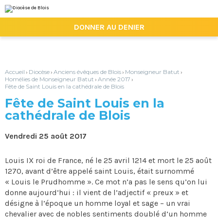
Aller
Outils
au
personnels
contenu.
|

DONNER AU DENIER
Aller
à
la
navigation
Accueil
Diocèse
Anciens évêques de Blois
Monseigneur Batut
›
›
›
›
Homélies de Monseigneur Batut
Année 2017
›
›
Fête de Saint Louis en la cathédrale de Blois
Fête de Saint Louis en la
cathédrale de Blois
Vendredi 25 août 2017
Louis IX roi de France, né le 25 avril 1214 et mort le 25 août
1270, avant d’être appelé saint Louis, était surnommé
« Louis le Prudhomme ». Ce mot n’a pas le sens qu’on lui
donne aujourd’hui : il vient de l’adjectif « preux » et
désigne à l’époque un homme loyal et sage – un vrai
chevalier avec de nobles sentiments doublé d’un homme