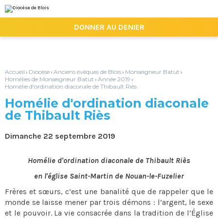
Aller
Outils
au
personnels
contenu.
|

DONNER AU DENIER
Aller
à
la
navigation
Accueil
Diocèse
Anciens évêques de Blois
Monseigneur Batut
›
›
›
›
Homélies de Monseigneur Batut
Année 2019
›
›
Homélie d'ordination diaconale de Thibault Riès
Homélie d'ordination diaconale
de Thibault Riès
Dimanche 22 septembre 2019
Homélie d'ordination diaconale de Thibault Riès
en l'église Saint-Martin de Nouan-le-Fuzelier
Frères et sœurs, c’est une banalité que de rappeler que le
monde se laisse mener par trois démons : l’argent, le sexe
et le pouvoir. La vie consacrée dans la tradition de l’Église