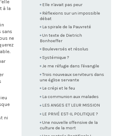
’elle
Elle n'avait pas peur
 à la
Réflexions sur un impossible
débat
in
La spirale de la Pauvreté
s sans
Un texte de Dietrich
vous ne
Bonhoeffer
rquerez
Bouleversés et résolus
able.
Systémique ?
par
Je me réfugie dans l'évangile
er
Trois nouveaux serviteurs dans
une église servante
s
Le crépi et le feu
La communion aux malades
Dieu
isque
LES ANGES ET LEUR MISSION
LE PRIVÉ EST-IL POLITIQUE ?
t ni
Une nouvelle offensive de la
culture de la mort