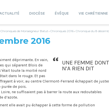
ACTUALITÉ
DIOCÈSE
ÉVÊQUE
VIE CHRÉTIENNE
Chroniques de Monseigneur Batut
Chroniques 2016
Chronique du 8 décemb
›
›
›
cembre 2016
vraiment déprimante. En vain,
UNE FEMME DONT
es qui séparent Blois de
N’A RIEN DIT
c’était toute la moitié nord
était dans le rouge. Et pas
ffrayant à voir, au centre Clermont-Ferrand échappait de justes
e purée de pois.
Loire, ne suffisaient pas à barrer la route aux redoutables
e d’azote.
ent elle avait pu échapper à cette forme de pollution