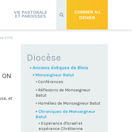
Recherche
avancée…
DONNER AU
VIE PASTORALE
ET PAROISSES
DENIER
re 2016
NAVIGATION
Diocèse
Anciens évêques de Blois
 ON
Monseigneur Batut
Conférences
Réflexions de Monseigneur
Batut
se, et
Homélies de Monseigneur Batut
Chroniques de Monseigneur
Batut
Espérance d'Israël et
espérance Chrétienne