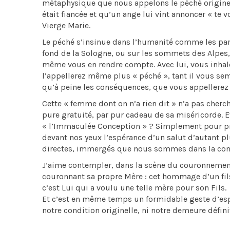
métaphysique que nous appelons le péché originel. «
était fiancée et qu’un ange lui vint annoncer « te 
Vierge Marie.
Le péché s’insinue dans l’humanité comme les part
fond de la Sologne, ou sur les sommets des Alpes,
même vous en rendre compte. Avec lui, vous inhalere
l’appellerez même plus « péché », tant il vous se
qu’à peine les conséquences, que vous appellerez 
Cette « femme dont on n’a rien dit » n’a pas cherc
pure gratuité, par pur cadeau de sa miséricorde. E
« l’Immaculée Conception » ? Simplement pour prép
devant nos yeux l’espérance d’un salut d’autant p
directes, immergés que nous sommes dans la condi
J’aime contempler, dans la scène du couronnement 
couronnant sa propre Mère : cet hommage d’un fil
c’est Lui qui a voulu une telle mère pour son Fils.
Et c’est en même temps un formidable geste d’espé
notre condition originelle, ni notre demeure définit