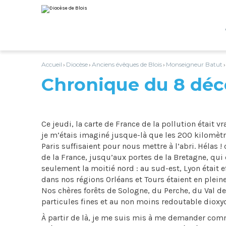
Aller
Outils
au
personnels
contenu.
|
Aller
à
la
navigation
Accueil
Diocèse
Anciens évêques de Blois
Monseigneur Batut
›
›
›
Chronique du 8 dé
Ce jeudi, la carte de France de la pollution était 
je m’étais imaginé jusque-là que les 200 kilomètr
Paris suffisaient pour nous mettre à l’abri. Hélas ! 
de la France, jusqu’aux portes de la Bretagne, qui 
seulement la moitié nord : au sud-est, Lyon était e
dans nos régions Orléans et Tours étaient en plein
Nos chères forêts de Sologne, du Perche, du Val de 
particules fines et au non moins redoutable dioxyd
À partir de là, je me suis mis à me demander comm