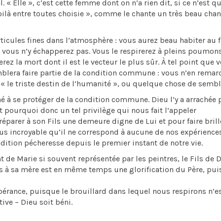
 Elle », c’est cette femme dont on n’a rien dit, si ce n’est qu
voilà entre toutes choisie », comme le chante un très beau chant
icules fines dans l’atmosphère : vous aurez beau habiter au f
 vous n’y échapperez pas. Vous le respirerez à pleins poumon
z la mort dont il est le vecteur le plus sûr. À tel point que 
mblera faire partie de la condition commune : vous n’en rema
« le triste destin de l’humanité », ou quelque chose de sembl
hé à se protéger de la condition commune. Dieu l’y a arrachée 
t pourquoi donc un tel privilège qui nous fait l’appeler
arer à son Fils une demeure digne de Lui et pour faire brill
lus incroyable qu’il ne correspond à aucune de nos expérience
tion pécheresse depuis le premier instant de notre vie.
de Marie si souvent représentée par les peintres, le Fils de 
s à sa mère est en même temps une glorification du Père, pu
rance, puisque le brouillard dans lequel nous respirons n’es
ive – Dieu soit béni.