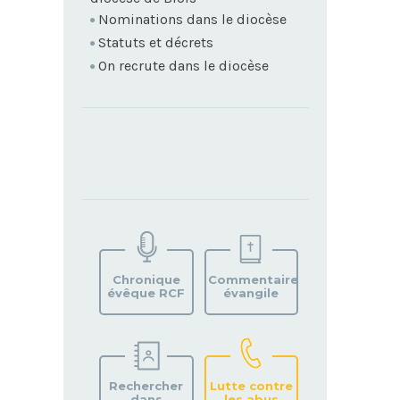
Nominations dans le diocèse
Statuts et décrets
On recrute dans le diocèse
TROUVEZ
VOTRE
PAROISSE
Chronique
Commentaire
évêque RCF
évangile
Rechercher
Lutte contre
dans
les abus