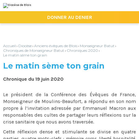
Aller
Outils
au
personnels
contenu.
|

DONNER AU DENIER
Aller
à
la
navigation
Accueil
Diocèse
Anciens évêques de Blois
Monseigneur Batut
›
›
›
›
Chroniques de Monseigneur Batut
Chroniques 2020
›
›
Le matin sème ton grain
Le matin sème ton grain
Chronique du 19 juin 2020
Le président de la Conférence des Évêques de France,
Monseigneur de Moulins-Beaufort, a répondu en son nom
propre à l’invitation adressée par Emmanuel Macron aux
responsables des cultes de partager leurs réflexions sur la
crise sanitaire que nous avons traversée.
Cette réflexion dense et stimulante se divise en quatre
parties, quatre mots-clefs :
mémoire, corps, liberté, hospitalité
.