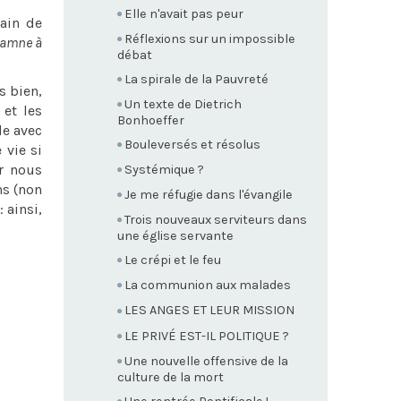
Elle n'avait pas peur
rain de
Réflexions sur un impossible
damne à
débat
La spirale de la Pauvreté
s bien,
Un texte de Dietrich
 et les
Bonhoeffer
le avec
Bouleversés et résolus
 vie si
ar nous
Systémique ?
ns (non
Je me réfugie dans l'évangile
 ainsi,
Trois nouveaux serviteurs dans
une église servante
Le crépi et le feu
La communion aux malades
LES ANGES ET LEUR MISSION
LE PRIVÉ EST-IL POLITIQUE ?
Une nouvelle offensive de la
culture de la mort