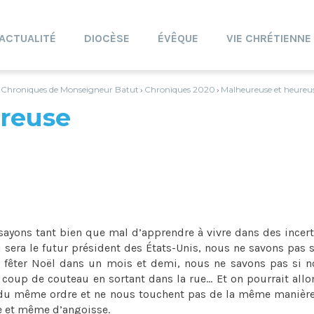
ACTUALITÉ
DIOCÈSE
ÉVÊQUE
VIE CHRÉTIENNE
Chroniques de Monseigneur Batut
Chroniques 2020
Malheureuse et heureus
›
›
›
reuse
ssayons tant bien que mal d’apprendre à vivre dans des incer
 sera le futur président des États-Unis, nous ne savons pas 
 fêter Noël dans un mois et demi, nous ne savons pas si n
coup de couteau en sortant dans la rue... Et on pourrait allo
as du même ordre et ne nous touchent pas de la même manièr
de et même d’angoisse.