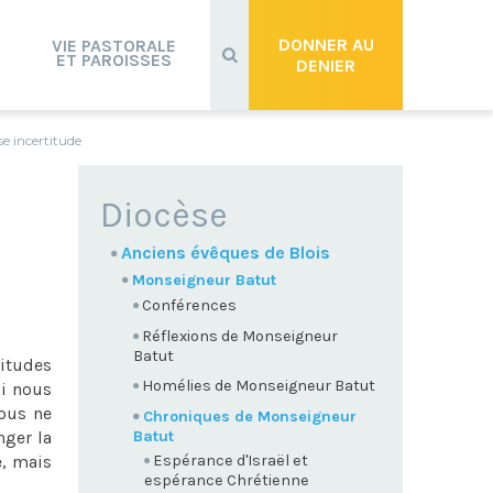
Recherche
avancée…
DONNER AU
VIE PASTORALE
ET PAROISSES
DENIER
e incertitude
NAVIGATION
Diocèse
Anciens évêques de Blois
Monseigneur Batut
Conférences
Réflexions de Monseigneur
Batut
titudes
Homélies de Monseigneur Batut
si nous
ous ne
Chroniques de Monseigneur
Batut
nger la
Espérance d'Israël et
e, mais
espérance Chrétienne