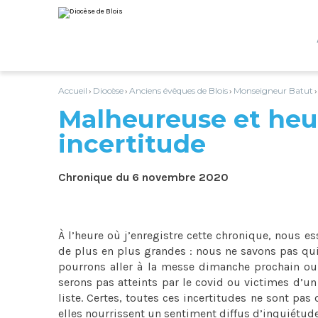
Aller
Outils
au
personnels
contenu.
|
Aller
à
la
navigation
Accueil
Diocèse
Anciens évêques de Blois
Monseigneur Batut
›
›
›
Malheureuse et heu
incertitude
Chronique du 6 novembre 2020
À l’heure où j’enregistre cette chronique, nous e
de plus en plus grandes : nous ne savons pas qui
pourrons aller à la messe dimanche prochain ou
serons pas atteints par le covid ou victimes d’un 
liste. Certes, toutes ces incertitudes ne sont p
elles nourrissent un sentiment diffus d’inquiétu