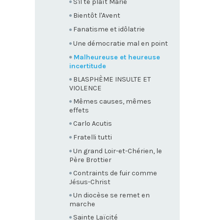
S'il te plaît Marie
Bientôt l'Avent
Fanatisme et idôlatrie
Une démocratie mal en point
Malheureuse et heureuse
incertitude
BLASPHÈME INSULTE ET
VIOLENCE
Mêmes causes, mêmes
effets
Carlo Acutis
Fratelli tutti
Un grand Loir-et-Chérien, le
Père Brottier
Contraints de fuir comme
Jésus-Christ
Un diocèse se remet en
marche
Sainte Laïcité