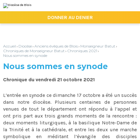
Aller
Outils
au
personnels
contenu.
|

DONNER AU DENIER
Aller
à
la
navigation
Accueil
Diocèse
Anciens évêques de Blois
Monseigneur Batut
›
›
›
›
Chroniques de Monseigneur Batut
Chroniques 2021
›
›
Nous sommes en synode
Nous sommes en synode
Chronique du vendredi 21 octobre 2021
L’entrée en synode ce dimanche 17 octobre a été un succès
dans notre diocèse. Plusieurs centaines de personnes
venues de tout le département ont répondu à l’appel et
ont pris part aux trois grands moments de la rencontre :
deux moments liturgiques, à la basilique Notre-Dame de
la Trinité et à la cathédrale, et entre les deux une marche
symbolique en méditant l’évangile des disciples